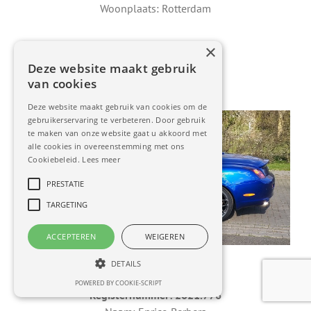
Woonplaats: Rotterdam
×
Deze website maakt gebruik
van cookies
Deze website maakt gebruik van cookies om de
gebruikerservaring te verbeteren. Door gebruik
te maken van onze website gaat u akkoord met
alle cookies in overeenstemming met ons
Cookiebeleid.
Lees meer
PRESTATIE
TARGETING
ACCEPTEREN
WEIGEREN
DETAILS
Lexus SC 430
POWERED BY COOKIE-SCRIPT
Registernummer: 2021.776