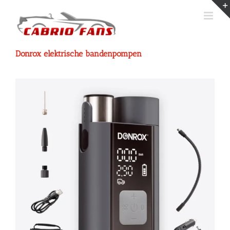
Ga
naar
inhoud
Donrox elektrische bandenpompen