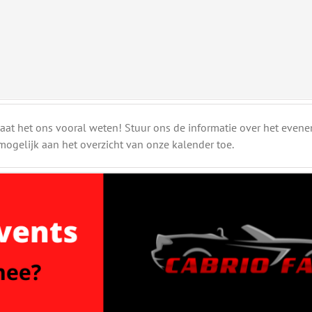
at het ons vooral weten! Stuur ons de informatie over het evenem
ogelijk aan het overzicht van onze kalender toe.