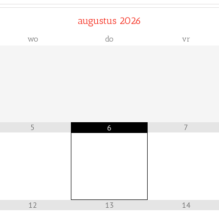
augustus
2026
wo
do
vr
5
7
6
12
13
14