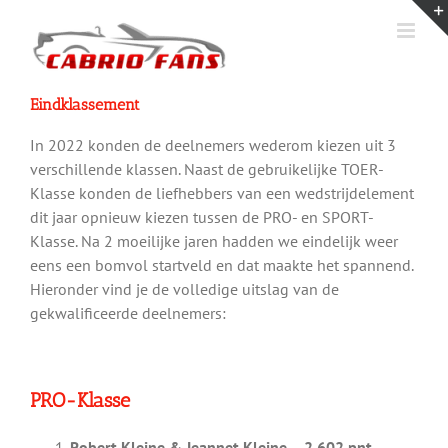
Ga
naar
inhoud
Eindklassement
In 2022 konden de deelnemers wederom kiezen uit 3
verschillende klassen. Naast de gebruikelijke TOER-
Klasse konden de liefhebbers van een wedstrijdelement
dit jaar opnieuw kiezen tussen de PRO- en SPORT-
Klasse. Na 2 moeilijke jaren hadden we eindelijk weer
eens een bomvol startveld en dat maakte het spannend.
Hieronder vind je de volledige uitslag van de
gekwalificeerde deelnemers:
PRO-Klasse
Robert Kleine & Jeannet Kleine – 2.602 pnt.