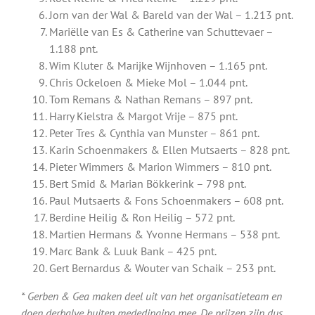
Jorn van der Wal & Bareld van der Wal – 1.213 pnt.
Mariëlle van Es & Catherine van Schuttevaer –
1.188 pnt.
Wim Kluter & Marijke Wijnhoven – 1.165 pnt.
Chris Ockeloen & Mieke Mol – 1.044 pnt.
Tom Remans & Nathan Remans – 897 pnt.
Harry Kielstra & Margot Vrije – 875 pnt.
Peter Tres & Cynthia van Munster – 861 pnt.
Karin Schoenmakers & Ellen Mutsaerts – 828 pnt.
Pieter Wimmers & Marion Wimmers – 810 pnt.
Bert Smid & Marian Bökkerink – 798 pnt.
Paul Mutsaerts & Fons Schoenmakers – 608 pnt.
Berdine Heilig & Ron Heilig – 572 pnt.
Martien Hermans & Yvonne Hermans – 538 pnt.
Marc Bank & Luuk Bank – 425 pnt.
Gert Bernardus & Wouter van Schaik – 253 pnt.
* Gerben & Gea maken deel uit van het organisatieteam en
doen derhalve buiten mededinging mee. De prijzen zijn dus