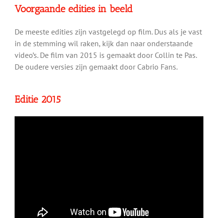
Voorgaande edities in beeld
De meeste edities zijn vastgelegd op film. Dus als je vast
in de stemming wil raken, kijk dan naar onderstaande
video’s. De film van 2015 is gemaakt door Collin te Pas.
De oudere versies zijn gemaakt door Cabrio Fans.
Editie 2015