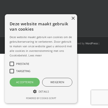
×
Deze website maakt gebruik
van cookies
Deze website maakt gebruik van cookies om de
gebruikerservaring te verbeteren. Door gebruik
Copyright Cabrio Fans 2025| All Rights Reserved | Powered by
WordPress
|
te maken van onze website gaat u akkoord met
Theme Fusion
|
Privacyverklaring
alle cookies in overeenstemming met ons
Cookiebeleid.
Lees meer
PRESTATIE
TARGETING
ACCEPTEREN
WEIGEREN
DETAILS
POWERED BY COOKIE-SCRIPT