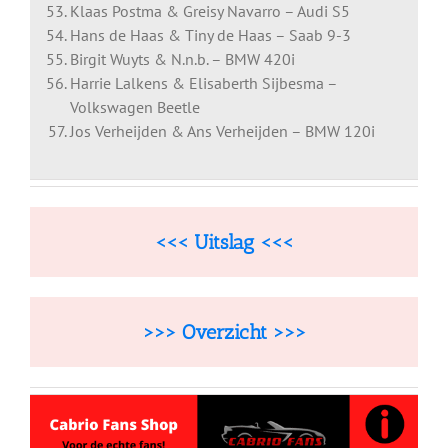
Klaas Postma & Greisy Navarro – Audi S5
Hans de Haas & Tiny de Haas – Saab 9-3
Birgit Wuyts & N.n.b. – BMW 420i
Harrie Lalkens & Elisaberth Sijbesma –
Volkswagen Beetle
Jos Verheijden & Ans Verheijden – BMW 120i
<<< Uitslag <<<
>>> Overzicht >>>