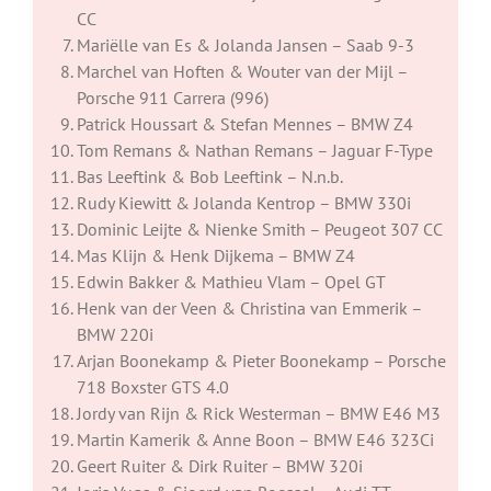
CC
Mariëlle van Es & Jolanda Jansen – Saab 9-3
Marchel van Hoften & Wouter van der Mijl –
Porsche 911 Carrera (996)
Patrick Houssart & Stefan Mennes – BMW Z4
Tom Remans & Nathan Remans – Jaguar F-Type
Bas Leeftink & Bob Leeftink – N.n.b.
Rudy Kiewitt & Jolanda Kentrop – BMW 330i
Dominic Leijte & Nienke Smith – Peugeot 307 CC
Mas Klijn & Henk Dijkema – BMW Z4
Edwin Bakker & Mathieu Vlam – Opel GT
Henk van der Veen & Christina van Emmerik –
BMW 220i
Arjan Boonekamp & Pieter Boonekamp – Porsche
718 Boxster GTS 4.0
Jordy van Rijn & Rick Westerman – BMW E46 M3
Martin Kamerik & Anne Boon – BMW E46 323Ci
Geert Ruiter & Dirk Ruiter – BMW 320i