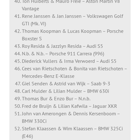
Ton Huiberts & Mauro Freie – Aston Martin V8
Vantage
Rene Janssen & Jan Janssen – Volkswagen Golf
GTI (Mk. VI)
Thomas Koopman & Lucas Koopman – Porsche
Boxster S
Roy Resida & Jazzlyn Resida – Audi S5
N.b. & N.b. – Porsche 911 Carrera (996)
Diederick Vullers & Irma Verwoerd – Audi S5
Cees van Rietschoten & Bonita van Rietschoten –
Mercedes-Benz E-Klasse
Giel Senden & Astrid van Wijk – Saab 9-3
Carl Mulder & Lilian Mulder – BMW 630i
Thomas Bur & Enzo Bur – N.n.b.
Fred de Bruijn & Lilian Kafwila – Jaguar XKR
John van Amerongen & Dennis Kersenboom –
BMW 330Ci
Stefan Klaassen & Wim Klaassen – BMW 325Ci
(E46)