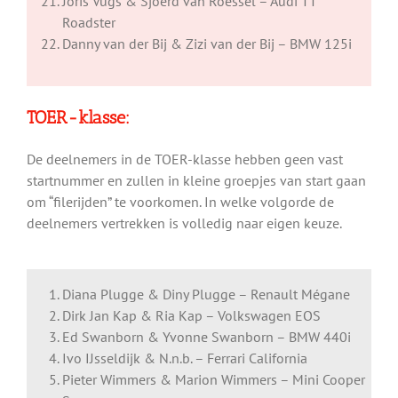
Joris Vugs & Sjoerd van Roessel – Audi TT
Roadster
Danny van der Bij & Zizi van der Bij – BMW 125i
TOER-klasse:
De deelnemers in de TOER-klasse hebben geen vast
startnummer en zullen in kleine groepjes van start gaan
om “filerijden” te voorkomen. In welke volgorde de
deelnemers vertrekken is volledig naar eigen keuze.
Diana Plugge & Diny Plugge – Renault Mégane
Dirk Jan Kap & Ria Kap – Volkswagen EOS
Ed Swanborn & Yvonne Swanborn – BMW 440i
Ivo IJsseldijk & N.n.b. – Ferrari California
Pieter Wimmers & Marion Wimmers – Mini Cooper