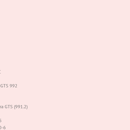
C
a GTS 992
ra GTS (991.2)
5
0-6