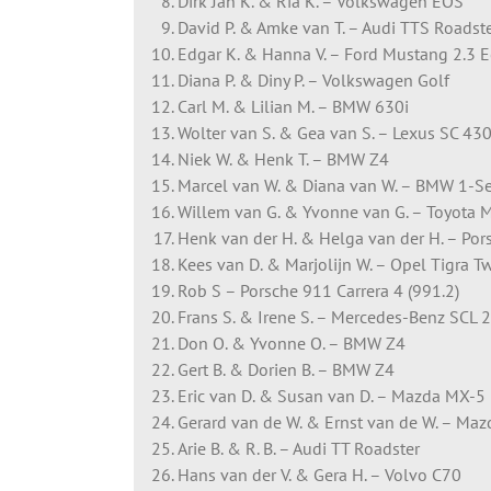
Dirk Jan K. & Ria K. – Volkswagen EOS
David P. & Amke van T. – Audi TTS Roadst
Edgar K. & Hanna V. – Ford Mustang 2.3 
Diana P. & Diny P. – Volkswagen Golf
Carl M. & Lilian M. – BMW 630i
Wolter van S. & Gea van S. – Lexus SC 43
Niek W. & Henk T. – BMW Z4
Marcel van W. & Diana van W. – BMW 1-Se
Willem van G. & Yvonne van G. – Toyota 
Henk van der H. & Helga van der H. – Por
Kees van D. & Marjolijn W. – Opel Tigra T
Rob S – Porsche 911 Carrera 4 (991.2)
Frans S. & Irene S. – Mercedes-Benz SCL 
Don O. & Yvonne O. – BMW Z4
Gert B. & Dorien B. – BMW Z4
Eric van D. & Susan van D. – Mazda MX-5
Gerard van de W. & Ernst van de W. – Ma
Arie B. & R. B. – Audi TT Roadster
Hans van der V. & Gera H. – Volvo C70