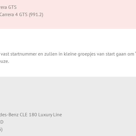
rera GTS
Carrera 4 GTS (991.2)
st startnummer en zullen in kleine groepjes van start gaan om “
euze.
edes-Benz CLE 180 Luxury Line
ND
6)