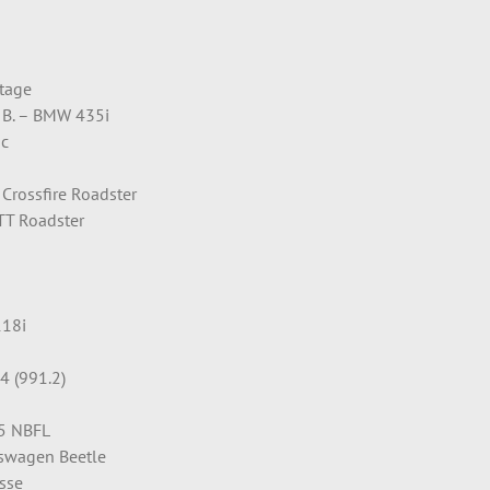
ntage
 B. – BMW 435i
oc
r Crossfire Roadster
 TT Roadster
118i
 4 (991.2)
-5 NBFL
kswagen Beetle
asse