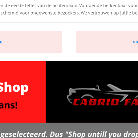
n de eerste letter van de achternaam. Voldoende herkenbaar voor
chermd voor ongewenste bezoekers. We vertrouwen op jullie beg
<
>>