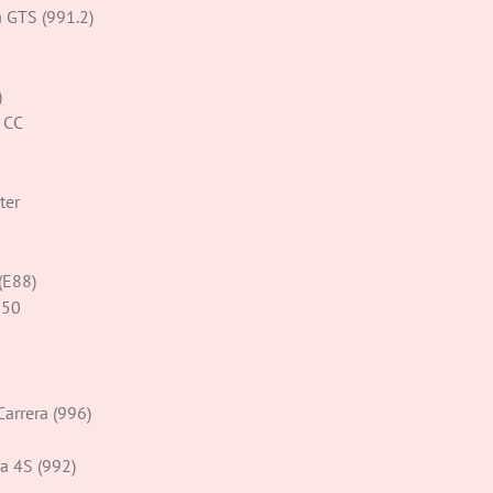
a GTS (991.2)
)
8 CC
ter
(E88)
250
Carrera (996)
ra 4S (992)