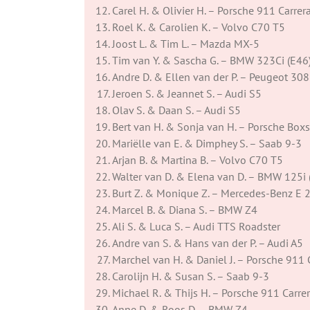
Carel H. & Olivier H. – Porsche 911 Carrer
Roel K. & Carolien K. – Volvo C70 T5
Joost L. & Tim L. – Mazda MX-5
Tim van Y. & Sascha G. – BMW 323Ci (E46
Andre D. & Ellen van der P. – Peugeot 30
Jeroen S. & Jeannet S. – Audi S5
Olav S. & Daan S. – Audi S5
Bert van H. & Sonja van H. – Porsche Boxs
Mariëlle van E. & Dimphey S. – Saab 9-3
Arjan B. & Martina B. – Volvo C70 T5
Walter van D. & Elena van D. – BMW 125i 
Burt Z. & Monique Z. – Mercedes-Benz E 
Marcel B. & Diana S. – BMW Z4
Ali S. & Luca S. – Audi TTS Roadster
Andre van S. & Hans van der P. – Audi A5
Marchel van H. & Daniel J. – Porsche 911 
Carolijn H. & Susan S. – Saab 9-3
Michael R. & Thijs H. – Porsche 911 Carre
Anne D. & Roos D. – BMW Z4