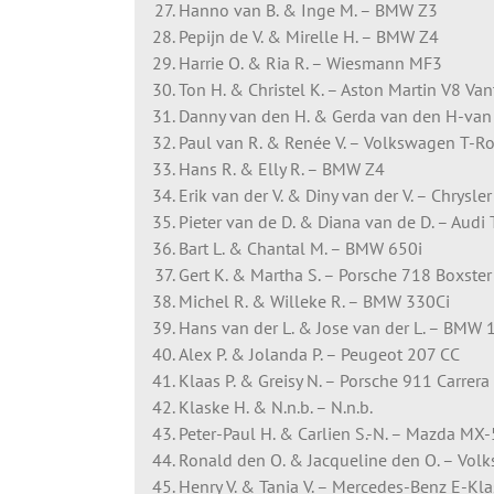
Hanno van B. & Inge M. – BMW Z3
Pepijn de V. & Mirelle H. – BMW Z4
Harrie O. & Ria R. – Wiesmann MF3
Ton H. & Christel K. – Aston Martin V8 Va
Danny van den H. & Gerda van den H-van
Paul van R. & Renée V. – Volkswagen T-R
Hans R. & Elly R. – BMW Z4
Erik van der V. & Diny van der V. – Chrysle
Pieter van de D. & Diana van de D. – Audi
Bart L. & Chantal M. – BMW 650i
Gert K. & Martha S. – Porsche 718 Boxster
Michel R. & Willeke R. – BMW 330Ci
Hans van der L. & Jose van der L. – BMW 
Alex P. & Jolanda P. – Peugeot 207 CC
Klaas P. & Greisy N. – Porsche 911 Carrera
Klaske H. & N.n.b. – N.n.b.
Peter-Paul H. & Carlien S.-N. – Mazda MX
Ronald den O. & Jacqueline den O. – Vol
Henry V. & Tania V. – Mercedes-Benz E-Kl