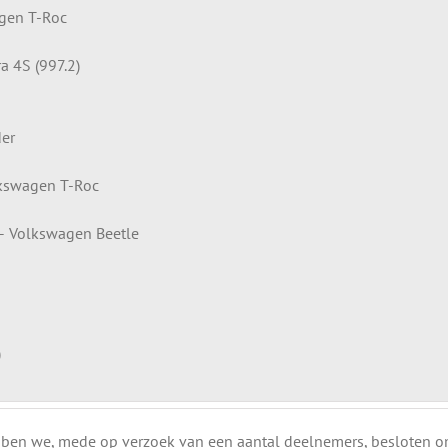
agen T-Roc
a 4S (997.2)
der
olkswagen T-Roc
 – Volkswagen Beetle
)
ebben we, mede op verzoek van een aantal deelnemers, besloten o