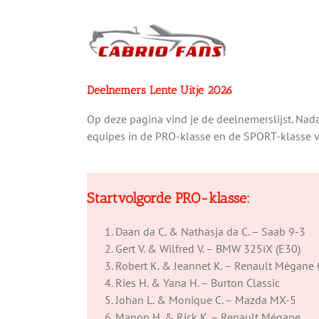
Ga
naar
inhoud
Deelnemers Lente Uitje 2026
Op deze pagina vind je de deelnemerslijst. Nad
equipes in de PRO-klasse en de SPORT-klasse va
Startvolgorde PRO-klasse:
Daan da C. & Nathasja da C. – Saab 9-3
Gert V. & Wilfred V. – BMW 325iX (E30)
Robert K. & Jeannet K. – Renault Mégane
Ries H. & Yana H. – Burton Classic
Johan L. & Monique C. – Mazda MX-5
Manon H. & Rick K. – Renault Mégane