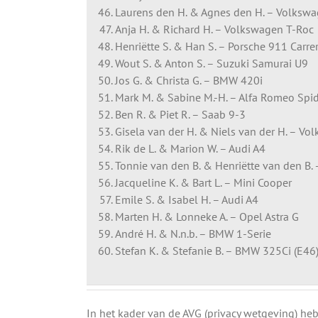
Laurens den H. & Agnes den H. – Volksw
Anja H. & Richard H. – Volkswagen T-Roc
Henriëtte S. & Han S. – Porsche 911 Carrer
Wout S. & Anton S. – Suzuki Samurai U9
Jos G. & Christa G. – BMW 420i
Mark M. & Sabine M.-H. – Alfa Romeo Spi
Ben R. & Piet R. – Saab 9-3
Gisela van der H. & Niels van der H. – V
Rik de L. & Marion W. – Audi A4
Tonnie van den B. & Henriëtte van den B.
Jacqueline K. & Bart L. – Mini Cooper
Emile S. & Isabel H. – Audi A4
Marten H. & Lonneke A. – Opel Astra G
André H. & N.n.b. – BMW 1-Serie
Stefan K. & Stefanie B. – BMW 325Ci (E46
In het kader van de AVG (privacy wetgeving) h