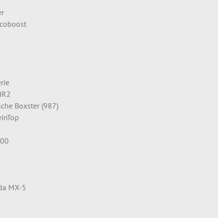
er
Ecoboost
0
rie
MR2
sche Boxster (987)
winTop
200
zda MX-5